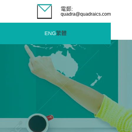
電郵:
quadra@quadraics.com
ENG
繁體