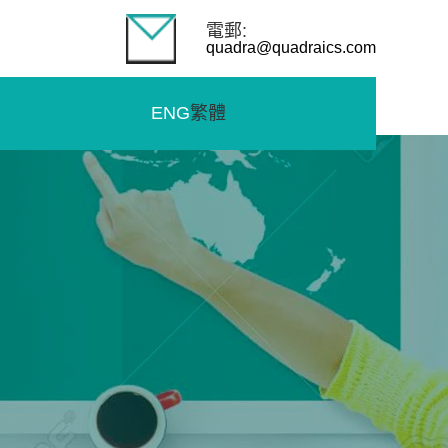
電郵:
quadra@quadraics.com
ENG
繁體