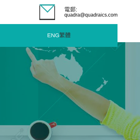
電郵:
quadra@quadraics.com
ENG
繁體